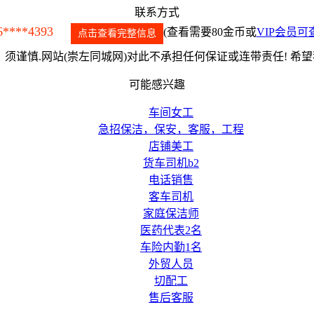
联系方式
6****4393
(查看需要80金币或
VIP会员可
点击查看完整信息
须谨慎.网站(崇左同城网)对此不承担任何保证或连带责任! 希
可能感兴趣
车间女工
急招保洁，保安，客服，工程
店铺美工
货车司机b2
电话销售
客车司机
家庭保洁师
医药代表2名
车险内勤1名
外贸人员
切配工
售后客服