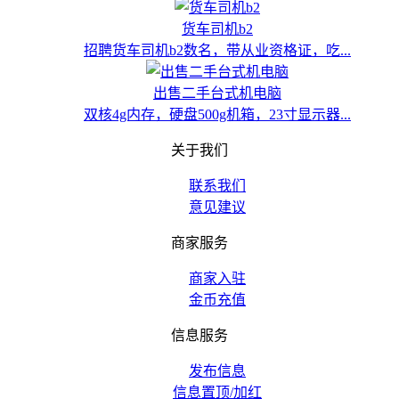
货车司机b2
招聘货车司机b2数名，带从业资格证，吃...
出售二手台式机电脑
双核4g内存，硬盘500g机箱，23寸显示器...
关于我们
联系我们
意见建议
商家服务
商家入驻
金币充值
信息服务
发布信息
信息置顶/加红