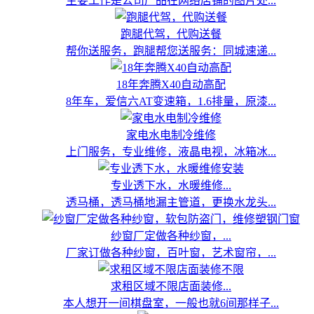
主要工作是公司产品在网络店铺的图片处...
跑腿代驾，代购送餐
帮你送服务，跑腿帮您送服务：同城速递...
18年奔腾X40自动高配
8年车，爱信六AT变速箱，1.6排量，原漆...
家电水电制冷维修
上门服务，专业维修，液晶电视，冰箱冰...
专业透下水，水暖维修...
透马桶，透马桶地漏主管道，更换水龙头...
纱窗厂定做各种纱窗，...
厂家订做各种纱窗，百叶窗，艺术窗帘，...
求租区域不限店面装修...
本人想开一间棋盘室，一般也就6间那样子...