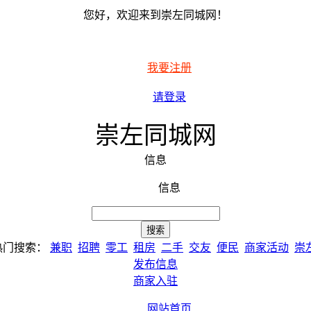
您好，欢迎来到崇左同城网！
我要注册
请登录
崇左同城网
信息
信息
热门搜索：
兼职
招聘
零工
租房
二手
交友
便民
商家活动
崇
发布信息
商家入驻
网站首页