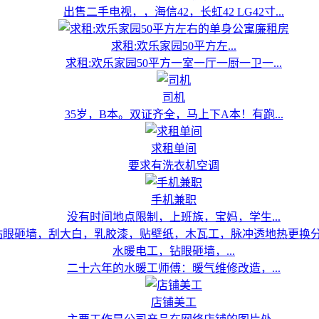
出售二手电视，，海信42，长虹42 LG42寸...
求租:欢乐家园50平方左...
求租:欢乐家园50平方一室一厅一厨一卫一...
司机
35岁，B本。双证齐全，马上下A本！有跑...
求租单间
要求有洗衣机空调
手机兼职
没有时间地点限制，上班族，宝妈，学生...
水暖电工，钻眼砸墙，...
二十六年的水暖工师傅：暖气维修改造，...
店铺美工