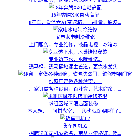
帮你送服务，跑腿帮您送服务：同城速递...
18年奔腾X40自动高配
8年车，爱信六AT变速箱，1.6排量，原漆...
家电水电制冷维修
上门服务，专业维修，液晶电视，冰箱冰...
专业透下水，水暖维修...
透马桶，透马桶地漏主管道，更换水龙头...
纱窗厂定做各种纱窗，...
厂家订做各种纱窗，百叶窗，艺术窗帘，...
求租区域不限店面装修...
本人想开一间棋盘室，一般也就6间那样子...
货车司机b2
招聘货车司机b2数名，带从业资格证，吃...