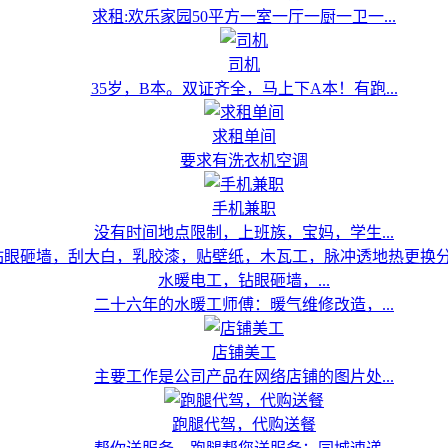
求租:欢乐家园50平方一室一厅一厨一卫一...
司机
35岁，B本。双证齐全，马上下A本！有跑...
求租单间
要求有洗衣机空调
手机兼职
没有时间地点限制，上班族，宝妈，学生...
水暖电工，钻眼砸墙，...
二十六年的水暖工师傅：暖气维修改造，...
店铺美工
主要工作是公司产品在网络店铺的图片处...
跑腿代驾，代购送餐