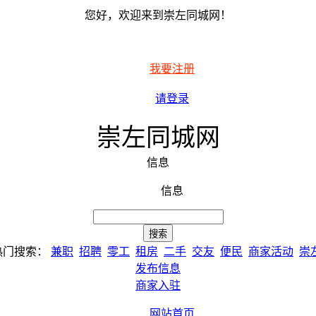
您好，欢迎来到崇左同城网！
我要注册
请登录
崇左同城网
信息
信息
热门搜索：
兼职
招聘
零工
租房
二手
交友
便民
商家活动
崇
发布信息
商家入驻
网站首页