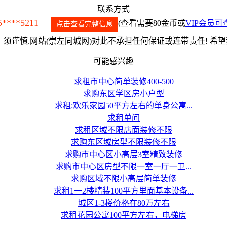
联系方式
5****5211
(查看需要80金币或
VIP会员可
点击查看完整信息
须谨慎.网站(崇左同城网)对此不承担任何保证或连带责任! 希
可能感兴趣
求租市中心简单装修400-500
求购东区学区房小户型
求租:欢乐家园50平方左右的单身公寓...
求租单间
求租区域不限店面装修不限
求购东区域房型不限装修不限
求购市中心区小高层3室精致装修
求购市中心区房型不限一室一厅一卫...
求购区域不限小高层简单装修
求租1一2楼精装100平方里面基本设备...
城区1-3楼价格在80万左右
求租花园公寓100平方左右，电梯房